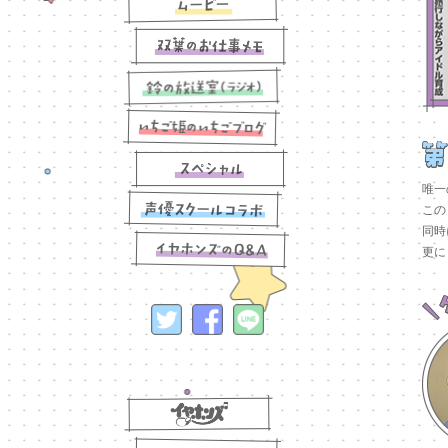
唯一
この
同時
更に