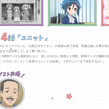
のレギュラーだった「仏戦士ボサツオン」の収録も終了目前、双葉は他に仕事が決
ままでは失業してしまう事に気づく。
にWEBラジオも最終回となり、寂しがる3人に海原より突然、WEBラジオの継続が
「イヤホンズ」という名前のユニットを結成し、CDデビューまで決定するが―。